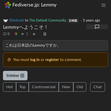
Fediverse.jp: Lemmy
Shinhoshi
to
The Default Community
·
3 years ago
日本語
Lemmyへようこそ！
0
3
これは日本語のLemmyですか。
You must
log in
or
register
to comment.
Sidebar
Hot
Top
Controversial
New
Old
Chat